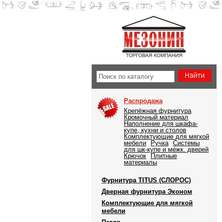
Распродажа
Крепёжная фурнитура
Кромочный материал
Наполнение для шкафа-
купе, кухни и столов
Комплектующие для мягкой
мебели
Ручка
Системы
для шк-купе и межк. дверей
Крючок
Плитные
материалы
Фурнитура TITUS (СЛОРОС)
Дверная фурнитура Эконом
Комплектующие для мягкой
мебели