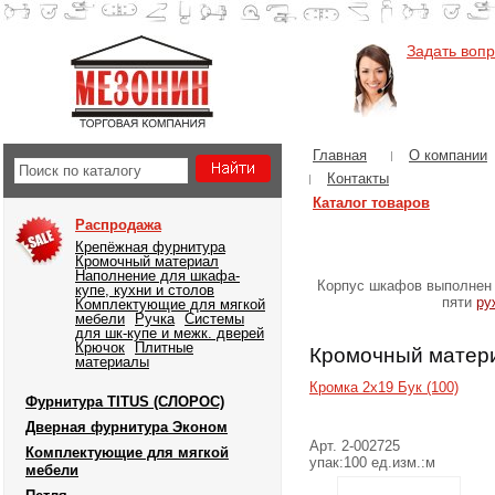
Задать воп
Главная
О компании
Контакты
Каталог товаров
Распродажа
Крепёжная фурнитура
Кромочный материал
Наполнение для шкафа-
Корпус шкафов выполнен 
купе, кухни и столов
пяти
ру
Комплектующие для мягкой
мебели
Ручка
Системы
для шк-купе и межк. дверей
Крючок
Плитные
Кромочный матер
материалы
Кромка 2х19 Бук (100)
Фурнитура TITUS (СЛОРОС)
Дверная фурнитура Эконом
Арт. 2-002725
Комплектующие для мягкой
упак:100 ед.изм.:м
мебели