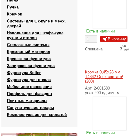
Петля
Ручка
Крючок
Системы для шк-купе и межк.
дверей
Есть в наличии
Наполнение для шкафа-купе,
кухни и столов
Стеллажные системы
56
7
Спеццена
руб.
Кромочный материал
56
Крепёжная фурнитура
7
Цена Розн 10%
руб.
Запирающая фурнитура
40
8
Розничная цена
руб.
Кромка 0,45х28 мм
Фурнитура Soller
T4842 Орех светлый
Фурнитура для стекла
(200)
Подробнее
Мебельное освещение
Арт. 2-001580
упак:200 ед.изм.:м
Профиль для фасадов
Плитные материалы
Сопутствующие товары
Комплектующие для кроватей
Есть в наличии