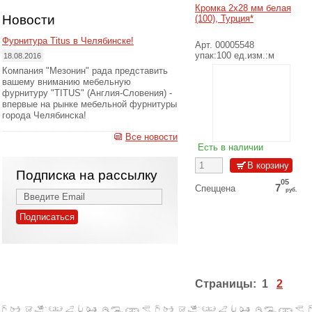
6
Розничная цена
руб.
Кромка 2х28 мм белая
Новости
(100), Турция*
Подробнее
Фурнитура Titus в Челябинске!
Арт. 00005548
упак:100 ед.изм.:м
18.08.2016
Компания "Мезонин" рада представить
вашему вниманию мебельную
фурнитуру "TITUS" (Англия-Словения) -
впервые на рынке мебельной фурнитуры
города Челябинска!
Все новости
Есть в наличии
Подписка на рассылку
05
7
Спеццена
руб.
05
7
Цена Опт 25%
руб.
52
7
Цена Опт 20%
руб.
99
7
Цена Розн 15%
руб.
46
Страницы:
1
2
8
Цена Розн 10%
руб.
40
9
Розничная цена
руб.