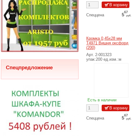
67
5
Спеццена
руб.
67
5
Цена Розн 10%
руб.
30
6
Розничная цена
руб.
Кромка 0,45х28 мм
T4971 Вишня оксфорд
(200)
Подробнее
Арт. 2-001323
упак:200 ед.изм.:м
Спецпредложение
Есть в наличии
67
5
Спеццена
руб.
67
5
Цена Розн 10%
руб.
30