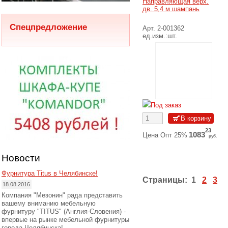
Цена Розн 15%
Направляющая верх.
руб.
дв. 5,4 м шампань
35
298
Цена Розн 10%
руб.
Спецпредложение
Арт. 2-001362
50
331
Розничная цена
ед.изм.:шт.
руб.
Подробнее
Под заказ
23
1083
Цена Опт 25%
руб.
44
1155
Цена Опт 20%
руб.
Новости
66
Цена Розн
Фурнитура Titus в Челябинске!
1227
руб.
15%
Страницы:
1
2
3
18.08.2016
Компания "Мезонин" рада представить
87
Цена Розн
1299
руб.
вашему вниманию мебельную
10%
фурнитуру "TITUS" (Англия-Словения) -
впервые на рынке мебельной фурнитуры
30
Розничная
1444
города Челябинска!
руб.