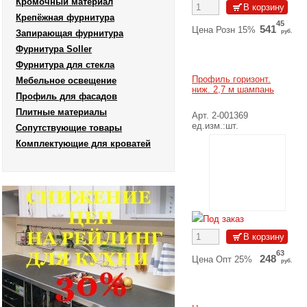
Кромочный материал
Крепёжная фурнитура
45
541
Цена Розн 15%
Запирающая фурнитура
руб.
30
Фурнитура Soller
573
Цена Розн 10%
руб.
Фурнитура для стекла
00
637
Розничная цена
Профиль горизонт.
Мебельное освещение
руб.
ниж. 2,7 м шампань
Профиль для фасадов
Подробнее
Плитные материалы
Арт. 2-001369
ед.изм.:шт.
Сопутствующие товары
Комплектующие для кроватей
Под заказ
63
248
Цена Опт 25%
руб.
20
265
Цена Опт 20%
руб.
78
281