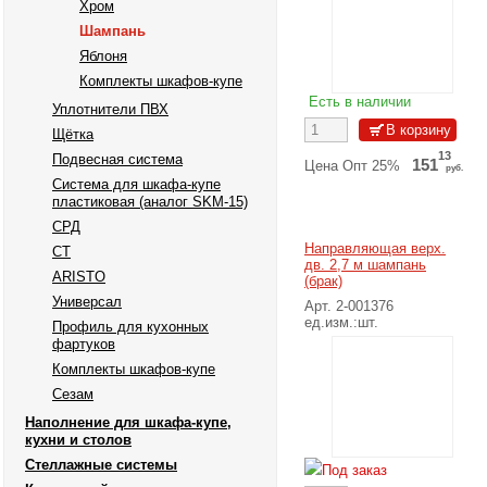
Хром
Подробнее
Шампань
Яблоня
Комплекты шкафов-купе
Есть в наличии
Уплотнители ПВХ
Щётка
13
Подвесная система
151
Цена Опт 25%
руб.
Система для шкафа-купе
20
пластиковая (аналог SKM-15)
161
Цена Опт 20%
руб.
СРД
28
171
Цена Розн 15%
руб.
Направляющая верх.
СТ
дв. 2,7 м шампань
35
ARISTO
181
Цена Розн 10%
(брак)
руб.
Универсал
Арт. 2-001376
50
201
Розничная цена
ед.изм.:шт.
руб.
Профиль для кухонных
фартуков
Подробнее
Комплекты шкафов-купе
Сезам
Наполнение для шкафа-купе,
кухни и столов
Стеллажные системы
Под заказ