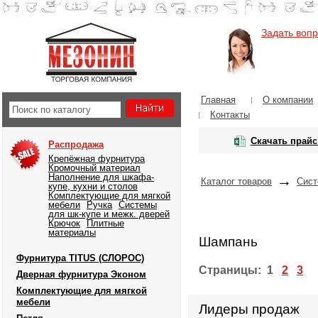
Задать воп
Главная
О компании
Контакты
Скачать прайс
Распродажа
Крепёжная фурнитура
Кромочный материал
Наполнение для шкафа-
→
Каталог товаров
Сист
купе, кухни и столов
Комплектующие для мягкой
мебели
Ручка
Системы
для шк-купе и межк. дверей
Крючок
Плитные
материалы
Шампань
Фурнитура TITUS (СЛОРОС)
Страницы:
1
2
3
Дверная фурнитура Эконом
Комплектующие для мягкой
мебели
Лидеры продаж