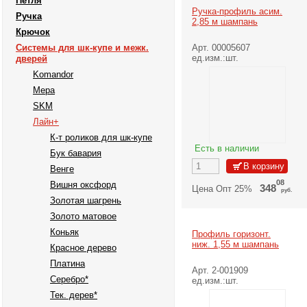
Петля
Ручка-профиль асим.
Ручка
2,85 м шампань
Крючок
Системы для шк-купе и межк.
Арт. 00005607
ед.изм.:шт.
дверей
Komandor
Mepa
SKM
Лайн+
К-т роликов для шк-купе
Есть в наличии
Бук бавария
Венге
08
Вишня оксфорд
348
Цена Опт 25%
руб.
Золотая шагрень
28
371
Цена Опт 20%
Золото матовое
руб.
49
Коньяк
Профиль горизонт.
394
Цена Розн 15%
руб.
ниж. 1,55 м шампань
Красное дерево
69
417
Цена Розн 10%
Платина
руб.
Арт. 2-001909
Серебро*
10
ед.изм.:шт.
464
Розничная цена
руб.
Тек. дерев*