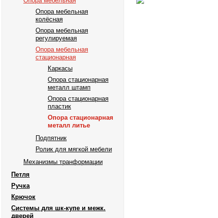
Опора мебельная
Опора мебельная
колёсная
Опора мебельная
регулируемая
Опора мебельная
стационарная
Каркасы
Опора стационарная
металл штамп
Опора стационарная
пластик
Опора стационарная
металл литье
Подпятник
Ролик для мягкой мебели
Механизмы транформации
Петля
Ручка
Крючок
Системы для шк-купе и межк.
дверей