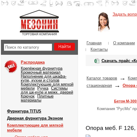
Задать воп
Главная
О компании
Контакты
Скачать прайс «
Распродажа
Крепёжная фурнитура
Кромочный материал
Наполнение для шкафа-
→
Каталог товаров
Комп
купе, кухни и столов
→
Комплектующие для мягкой
стационарная
Опора 
мебели
Ручка
Системы
для шк-купе и межк. дверей
Крючок
Плитные
материалы
Бетон М-300
Компания “РусМо” пр
Фурнитура TITUS
Дверная фурнитура Эконом
Комплектующие для мягкой
Опора меб. F 126, 
мебели